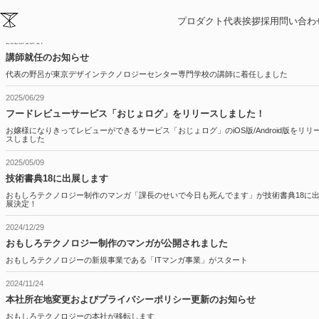
ニュース
プロダクト
代表挨拶
採用
問い合わ
2025/10/17
講師就任のお知らせ
代表の野呂が東京デザインテクノロジーセンター専門学校の講師に着任しました
2025/06/29
フードレビューサービス「おじょログ」をリリースしました！
お嬢様になりきってレビューができるサービス「おじょログ」のiOS版/Android版をリリ
スしました
2025/05/09
技術書典18に出展します
おもしろテクノロジー制作のマンガ「課長のせいで今日も死んでます」が技術書典18に
展決定！
2024/12/29
おもしろテクノロジー制作のマンガが公開されました
おもしろテクノロジーの新規事業である「ITマンガ事業」がスタート
2024/11/24
本社所在地変更およびプライバシーポリシー更新のお知らせ
おもしろテクノロジーの本社が移転します