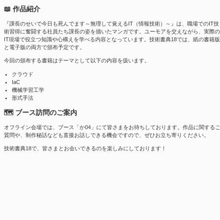
📖 作品紹介
『課長のせいで今日も死んでます～無理して覚えるIT（情報技術）～』は、職場でのIT技
術習得に奮闘する社員たち課長の姿を描いたマンガです。ユーモアを交えながら、実際の
IT現場で役立つ知識や心構えを学べる内容となっています。技術書典18では、紙の書籍版
と電子版の両方で頒布予定です。
今回の頒布する書籍はテーマとして以下の内容を扱います。
クラウド
IaC
機械学習工学
形式手法
🗺 ブース訪問のご案内
オフライン会場では、ブース「か04」にて皆さまをお待ちしております。作品に関する
質問や、制作秘話なども直接お話しできる機会ですので、ぜひお立ち寄りください。
技術書典18で、皆さまとお会いできるのを楽しみにしております！