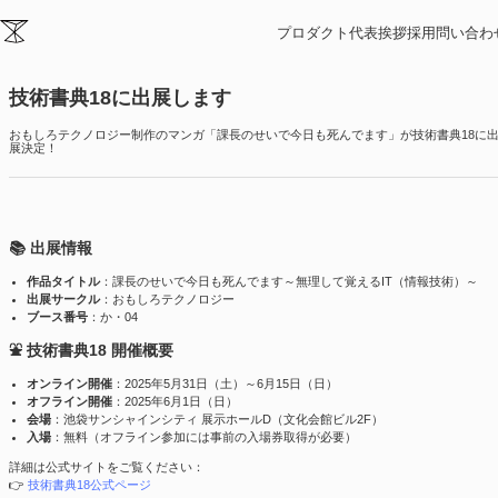
ニュース
プロダクト
代表挨拶
採用
問い合わ
2025/05/09
技術書典18に出展します
おもしろテクノロジー制作のマンガ「課長のせいで今日も死んでます」が技術書典18に
展決定！
📚 出展情報
作品タイトル
：課長のせいで今日も死んでます～無理して覚えるIT（情報技術）～
出展サークル
：おもしろテクノロジー
ブース番号
：か・04
⛲ 技術書典18 開催概要
オンライン開催
：2025年5月31日（土）～6月15日（日）
オフライン開催
：2025年6月1日（日）
会場
：池袋サンシャインシティ 展示ホールD（文化会館ビル2F）
入場
：無料（オフライン参加には事前の入場券取得が必要）
詳細は公式サイトをご覧ください：
👉
技術書典18公式ページ